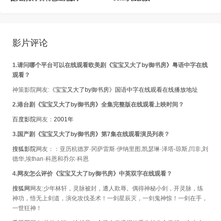
影片评论
1.请问哪个平台可以在线观看欧美剧《宝宝又大了by御书房》粤语中字在线
观看？
神策影院网友:
《宝宝又大了by御书房》国语中字在线观看在线播放地址
2.港台剧《宝宝又大了by御书房》全集完整版在线观看上映时间？
百度影院
网友：
2001年
3. 国产剧《宝宝又大了by御书房》第7集在线观看演员列表？
搜狐影院
网友：：亚历杭德罗·冈萨雷斯·伊纳里图,凯瑟琳·泽塔-琼斯,闫非,刘
德华,埃than·科恩和乔尔·科恩
4.网友怎么评价《宝宝又大了by御书房》中英双字在线观看？
搜狐网
网友:少年林轩，灵脉被封，遭人欺辱。偶得神秘小剑，开灵脉，练
神功，悟无上剑道，演化攻伐圣术！一剑星辰灭，一剑鬼神惊！一剑在手，
一世狂神！