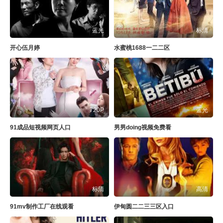
蓝光
标清
开心伍月婷
水蜜桃1688一二二区
720P
蓝光
91成品短视频网页人口
男男doing视频免费看
标清
高清
91mv制作工厂在线观看
伊甸圆二二三三区入口