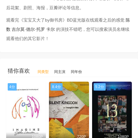
后花絮、剧照、海报，豆瓣评论等信息。
观看完《宝宝又大了by御书房》BD蓝光版在线观看之后的感觉
陈
数
吉尔莫·德尔·托罗
卡尔
的演技不错吧，您可以搜索演员名继续
观看他们的其它影片！
猜你喜欢
同类型
同主演
同年份
4分
8.4分
5.2分
1080P
720P
1080P