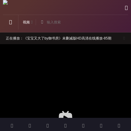
视频
正在播放：《宝宝又大了by御书房》未删减版HD高清在线播放-85期
如果卡顿，请切换线路观看
请勿轻信视频广告，本站与广告内容无关