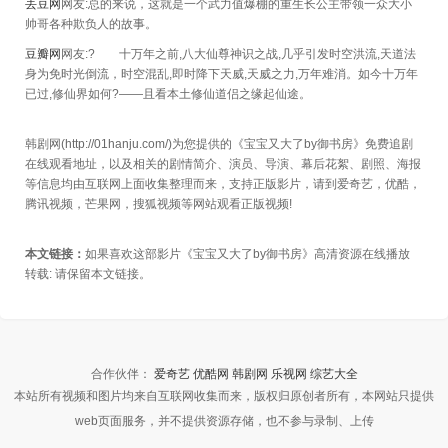
丢豆网
网友:总的来说，这就是一个武力值爆棚的重生长公主带领一众大小
帅哥各种欺负人的故事。
豆瓣网
网友:? 十万年之前,八大仙尊神识之战,几乎引发时空洪流,天道法
身为免时光倒流，时空混乱,即时降下天威,天威之力,万年难消。如今十万年
已过,修仙界如何?——且看本土修仙道侣之缘起仙途。
韩剧网(http://01hanju.com/)为您提供的《宝宝又大了by御书房》免费追剧
在线观看地址，以及相关的剧情简介、演员、导演、幕后花絮、剧照、海报
等信息均由互联网上面收集整理而来，支持正版影片，请到爱奇艺，优酷，
腾讯视频，芒果网，搜狐视频等网站观看正版视频!
本文链接：
如果喜欢这部影片《宝宝又大了by御书房》高清资源在线播放
转载:
请保留本文链接。
合作伙伴：
爱奇艺
优酷网
韩剧网
乐视网
综艺大全
本站所有视频和图片均来自互联网收集而来，版权归原创者所有，本网站只提供
web页面服务，并不提供资源存储，也不参与录制、上传