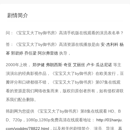
第13集
第14集
剧情简介
第15集
第16集
问：《宝宝又大了by御书房》高清手机版在线观看的演员表名单？
第17集
第18集
答：《宝宝又大了by御书房》高清资源在线播放是由
安·杰利科
杨
第19集
第20集
幂
郭碧婷
乔任梁
阿尔弗雷德
执导，
第21集
第22集
2000年上映，
郑伊健
弗朗西斯·奇亚
艾丽丝
卢卡·瓜达尼诺
等主
演演出的经典影视作品，《宝宝又大了by御书房》在欧美发行，豆
第23集
第24集
瓣评分和口碑都很不错，《宝宝又大了by御书房》第07集在线观
看的资源是我们网络收集而来，版权归原创者所有，如有侵权请联
系我们配合删除。
韩剧网为您提供 《宝宝又大了by御书房》第8集在线观看 HD、B
D、720p，1080p,1280p免费高清在线观看地址：
http://01hanju.
com/voddm/78822.html
，以及相关的剧情简介、演员、导演、幕