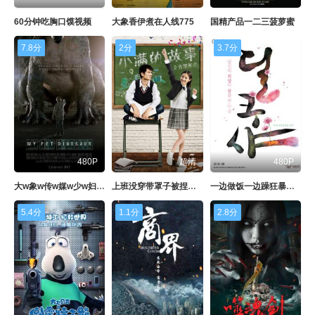
60分钟吃胸口馍视频
大象香伊煮在人线775
国精产品一二三菠萝蜜
7.8分
2分
3.7分
480P
超清
480P
大w象w传w媒w少w妇w 小说
上班没穿带罩子被捏韩剧
一边做饭一边躁狂暴躁网站
5.4分
1.1分
2.8分