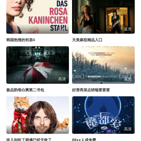
蓝光
蓝光
韩国热情的邻居4
天美麻痘精品入囗
高清
蓝光
极品韵母白爽第二书包
好滑再深点轿喘要要要
蓝光
高清
徒儿别吹了师傅已经无敌了
88xx人成免费