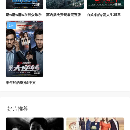
720P
720P
蓝光
麻w麻w麻w在线众乐乐
苏语棠免费观看完整版
白柔柔的y荡人生35章
1分
高清
丰年经的继拇6中文
好片推荐