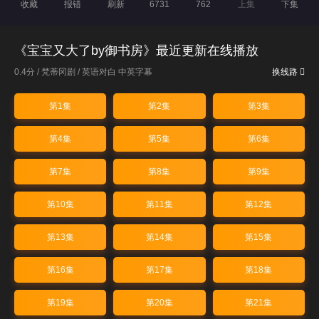
收藏
报错
刷新
6731
762
上集
下集
《宝宝又大了by御书房》最近更新在线播放
0.4分 /
梵蒂冈剧
/
英语对白 中英字幕
换线路
第1集
第2集
第3集
第4集
第5集
第6集
第7集
第8集
第9集
第10集
第11集
第12集
第13集
第14集
第15集
第16集
第17集
第18集
第19集
第20集
第21集