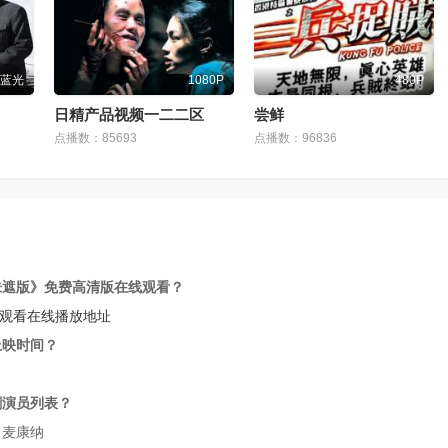
蓝光
1080P
480P
日精产品视频一二二区
尝鲜
点播数：85693
点播数：96836
未遮版》免费高清版在线观看？
线观看在线播放地址
上映时间？
剧演员列表？
·麦康纳