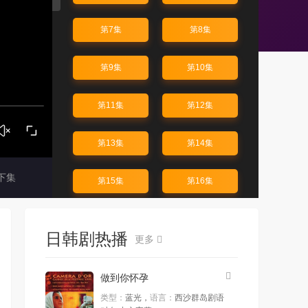
第7集
第8集
第9集
第10集
第11集
第12集
第13集
第14集
下集
第15集
第16集
第17集
第18集
日韩剧热播
更多
第19集
第20集
做到你怀孕
第21集
第22集
类型：
蓝光，
语言：
西沙群岛剧语