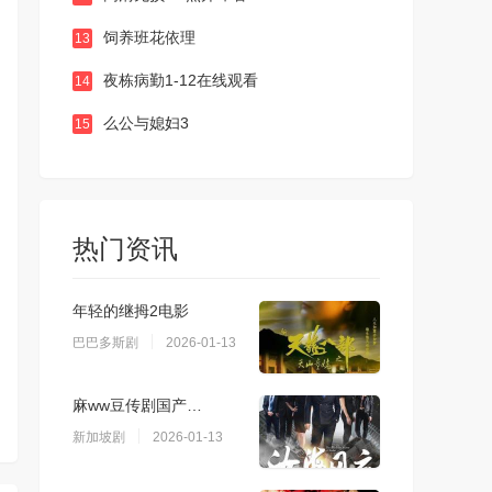
饲养班花依理
13
夜栋病勤1-12在线观看
14
么公与媳妇3
15
热门资讯
年轻的继拇2电影
巴巴多斯剧
2026-01-13
麻ww豆传剧国产…
新加坡剧
2026-01-13