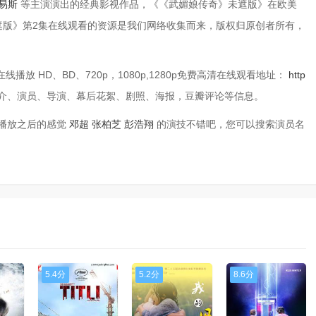
刘易斯
等主演演出的经典影视作品，《《武媚娘传奇》未遮版》在欧美
遮版》第2集在线观看的资源是我们网络收集而来，版权归原创者所有，
放 HD、BD、720p，1080p,1280p免费高清在线观看地址：
http
介、演员、导演、幕后花絮、剧照、海报，豆瓣评论等信息。
线播放之后的感觉
邓超
张柏芝
彭浩翔
的演技不错吧，您可以搜索演员名
5.4分
5.2分
8.6分