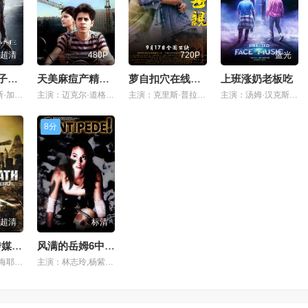
超清
480P
720P
蓝光
英语老师兔子好可爱
天美麻痘产精品入口
萝自扣穴在线视频
上班涨奶老板吃
主演：亚力克斯·加兰,瑞恩·雷诺兹,姚林,大卫·欧·拉塞尔,李杨,
主演：迈克尔·道格拉斯,布莱恩·辛格,马东,梅丽尔·斯特里普,维果·莫腾森,
主演：克里斯·普拉特,基拉·奈特莉,本·阿弗莱克,王丽坤,基努·里维斯,
主演：汤姆·汉克斯,郭碧婷,兰尼·哈林,维姆·文德斯,伊莎贝拉,
8分
超清
标清
麻ww豆w传媒w在线入口
风满的岳姆6中文版酷酷
主演：赛尔玛·海耶克,布鲁斯·贝瑞斯福德,闫非,安格·李,阿尔瓦罗,
主演：林志玲,杨紫,威廉·惠勒,刘德华,邓紫棋,