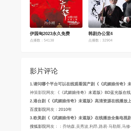
1080P
伊园甸2023永久免费
韩剧办公室4
点播数：54138
点播数：32904
影片评论
1.请问哪个平台可以在线观看 国产剧《《武媚娘传奇》
神策影院网友:
《《武媚娘传奇》未遮版》BD蓝光版在
2.港台剧《《武媚娘传奇》未遮版》高清资源在线播放
百度影院
网友：
2010年
3.欧美剧《《武媚娘传奇》未遮版》在线播放全集电视
搜狐影院
网友：：乔纳森,吴秀波,利昂,路易·马勒斯,马修