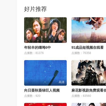
好片推荐
高清
年轻丰的继坶6中
91成品短视频在线看
点播数：81376
点播数：76358
高清
1
向日葵秋葵绿巨人视频
点播数：920
点播数：83560