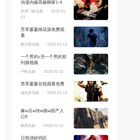
动漫内嫁高嫁柳家1-4
所罗门群岛剧
2026-01-
13
芳草萋萋桃花源免费观
看
西沙群岛剧
2026-01-13
一个男的c另一个男的前
列腺视频
卢旺达剧
2026-01-13
荒草萋萋在线观看免费
纳瓦萨岛剧
2026-01-13
麻w豆w传w煤w国产入
口9
根西岛剧
2026-01-13
日韩清砖码区