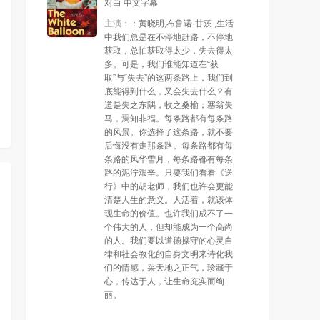
对白 中文字幕
主演：
：黄晓明,布鲁诺·甘茨 ,生活
第23集
第24集
中我们总是在不停地赶路，不停地
获取，总怕获取得太少，失去得太
多。可是，我们谁能知道在“获
取”与“失去”的这两条路上，我们到
底能得到什么，又会失去什么？有
道是失之东隅，收之桑榆；塞翁失
马，焉知非福。每条路都有每条路
的风景。你选择了这条路，就不要
后悔没有走那条路。每条路都有每
条路的风华雪月，每条路都有每条
路的泥泞艰辛。只要我们看看《送
行》中的胡老师，我们也许会更能
清楚人生的意义。人活着，就该体
现生命的价值。也许我们成不了一
个伟大的人，但却能成为一个高尚
的人。我们要以道德操守的心灵自
律和社会教化的自身文明来诗化我
们的情感，采天地之正气，珍藏于
心，传达于人，让生命充实而绚
丽。