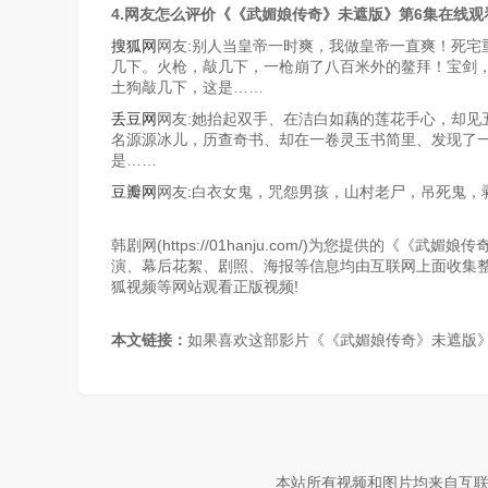
4.网友怎么评价《《武媚娘传奇》未遮版》第6集在线观
搜狐网
网友:别人当皇帝一时爽，我做皇帝一直爽！死宅
几下。火枪，敲几下，一枪崩了八百米外的鳌拜！宝剑
土狗敲几下，这是……
丢豆网
网友:她抬起双手、在洁白如藕的莲花手心，却见
名源源冰儿，历查奇书、却在一卷灵玉书简里、发现了
是……
豆瓣网
网友:白衣女鬼，咒怨男孩，山村老尸，吊死鬼，
韩剧网(https://01hanju.com/)为您提供的
演、幕后花絮、剧照、海报等信息均由互联网上面收集
狐视频等网站观看正版视频!
本文链接：
如果喜欢这部影片《《武媚娘传奇》未遮版》第
本站所有视频和图片均来自互联