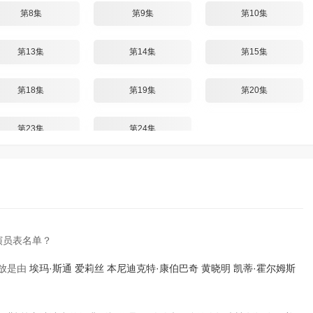
第8集
第9集
第10集
第13集
第14集
第15集
第18集
第19集
第20集
第23集
第24集
演员表名单？
播放是由
埃玛·斯通
爱莉丝
本尼迪克特·康伯巴奇
黄晓明
凯蒂·霍尔姆斯