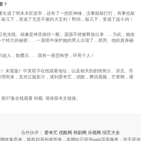
看？
重生成了明末木匠皇帝，还有了一把匠神锤，没事敲敲打打，有事也敲
，敲几下，变成了无坚不摧的大宝剑！野鸡，敲几下，变成了战斗鸡！
五色光线、就像是神灵抽丝一般、源源不绝被释放出来……为此，她改
一个特大的秘密……一直暗中保护她的男人出现了，然而、他的真身确
剥皮人，骷髅兵……我有一座恐怖堡，吓死个人！
《《武媚娘传奇》未遮版》中英双字在线观看地址，以及相关的剧情简介、演员、导
整理而来，支持正版影片，请到爱奇艺，优酷，腾讯视频，芒果网，搜
07集在线观看 转载:
请保留本文链接。
合作伙伴：
爱奇艺
优酷网
韩剧网
乐视网
综艺大全
网收集而来，版权归原创者所有，本网站只提供web页面服务，并不提