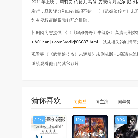
2011年上映，
莉莉安
约瑟夫
马修·麦康纳
丹尼尔·戴-
发行，豆瓣评分和口碑都很不错，《《武媚娘传奇》未
如有侵权请联系我们配合删除。
韩剧网为您提供 《《武媚娘传奇》未遮版》高清无删减在线播
s://01hanju.com/vodlxj/06687.html
，以及相关的剧情简
观看完《《武媚娘传奇》未遮版》未删减版HD高清在
继续观看他们的其它影片！
猜你喜欢
同类型
同主演
同年份
3.3分
10分
8.9分