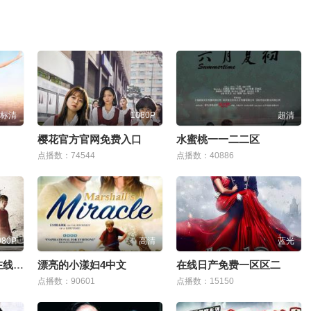
标清
1080P
超清
樱花官方官网免费入口
水蜜桃一一二二区
点播数：74544
点播数：40886
080P
高清
蓝光
麻花影视剧免费观看在线观看
漂亮的小漾妇4中文
在线日产免费一区区二
点播数：90601
点播数：15150