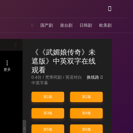
国产剧
港台剧
日韩剧
欧美剧
《《武媚娘传奇》未
遮版》中英双字在线
观看
0.4分 /
梵蒂冈剧
/
英语对白
换线路
中英字幕
第1集
第2集
第3集
第4集
第5集
第6集