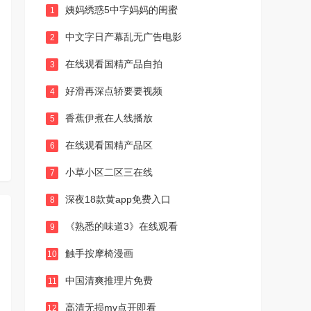
姨妈绣惑5中字妈妈的闺蜜
1
中文字日产幕乱无广告电影
2
在线观看国精产品自拍
3
好滑再深点轿要要视频
4
香蕉伊煮在人线播放
5
在线观看国精产品区
6
小草小区二区三在线
7
深夜18款黄app免费入口
8
《熟悉的味道3》在线观看
9
触手按摩椅漫画
10
中国清爽推理片免费
11
高清无损mv点开即看
12