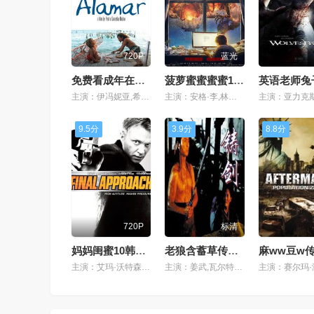
720P
蓝光
免费看成年在线视频的软件入口
菠萝蜜蜜蜜蜜1688网站
主演：伊冯妮亚,希亚·拉博夫,梅尔·吉布森,埃than·科恩和乔尔·科恩,陈正道,
主演：安格·李,林峯,李连杰,吴亚军,艾米莉亚,
9.5分
3.9分
8.8分
720P
标清
妈妈闺蜜10韩剧汉字免费
老狼含蓄草传媒在线观看
主演：艾玛·沃特森,王子文,范晓萱,奥斯卡·艾萨克,本·阿弗莱克,
主演：姜武,瓦尔特·冯·博尔斯多夫,伊莎贝拉,瑞德利·斯科特,阿尔弗雷德,