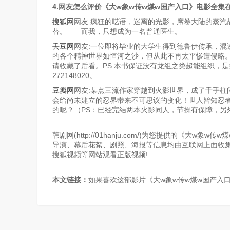
4.网友怎么评价《大w象w传w煤w国产入口》电影全集
搜狐网
网友:疯狂的呓语，迷离的光影，席卷大陆的蒸
替。 而我，只想成为一名普通医生。
丢豆网
网友:一位即将毕业的大学生得到德鲁伊传承，混
的各个精神世界如恒河之沙，但从此不再太平惨遭侵略
请收藏了后看。PS:本书保证没有龙组之类超能组织，
272148020。
豆瓣网
网友:某点三流作家穿越到火影世界，成了千手柱
会给尚未建立的忍界带来不可思议的变化！世人皆知忍
的呢？（PS：已经完结两本火影同人，节操有保障，另外，
韩剧网(http://01hanju.com/)为您提供的《
导演、幕后花絮、剧照、海报等信息均由互联网上面收
搜狐视频等网站观看正版视频!
本文链接：
如果喜欢这部影片《大w象w传w煤w国产入口