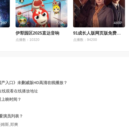
720P
720P
480P
伊犁园区2025直达音响
91成长人版网页版免费观看
点播数：10320
点播数：94200
国产入口》未删减版HD高清在线播放？
在线观看在线播放地址
看上映时间？
观看演员列表？
廉姆斯,郑爽