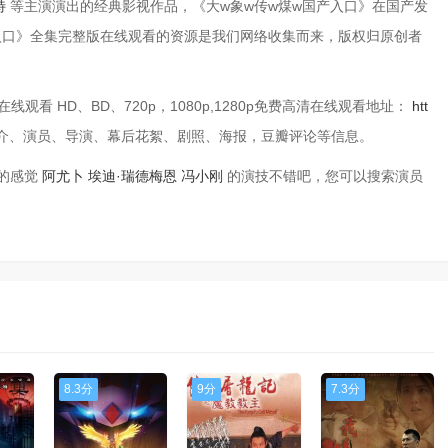
特
等主演演出的经典影视作品，《大w象w传w煤w国产入口》在 国产发
入口》全集完整版在线观看的资源是我们网络收集而来，版权归原创者
观看 HD、BD、720p，1080p,1280p免费高清在线观看地址：
htt
介、演员、导演、幕后花絮、剧照、海报，豆瓣评论等信息。
后的感觉
阿尤卜
埃迪·瑞德梅恩
冯小刚
的演技不错吧，您可以搜索演员
8.3分
9分
7.3分