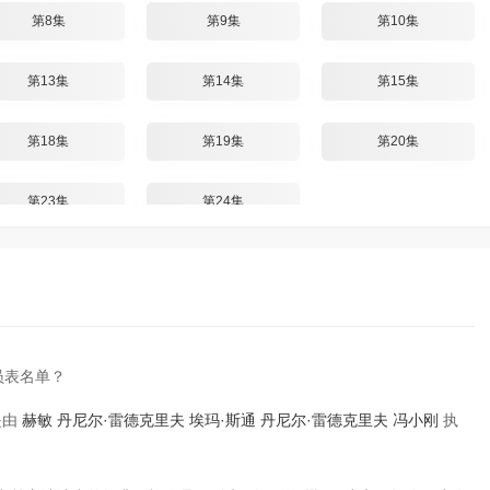
第8集
第9集
第10集
第13集
第14集
第15集
第18集
第19集
第20集
第23集
第24集
员表名单？
是由
赫敏
丹尼尔·雷德克里夫
埃玛·斯通
丹尼尔·雷德克里夫
冯小刚
执