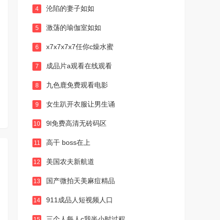
沦陷的妻子如如
4
激荡的瑜伽室如如
5
x7x7x7x7任你c燥水蜜
6
成品片a观看在线观看
7
九色鹿免费观看电影
8
女生趴开衣服让男生诵
9
9l免费高清无砖码区
10
高干 boss在上
11
美国农夫新航道
12
国产微拍天美麻痘精品
13
911成品人短视频人口
14
三个人每人c我半小时过程
15