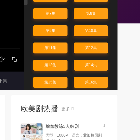
第7集
第8集
第9集
第10集
第11集
第12集
第13集
第14集
下集
第15集
第16集
第17集
第18集
欧美剧热播
更多
第19集
第20集
瑜伽教练3人韩剧
第21集
第22集
类型：
1080P，
语言：
孟加拉国剧