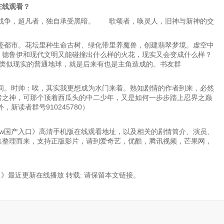
在线观看？
汽战争，超凡者，独自承受黑暗。 歌颂者，唤灵人，旧神与新神的交
迹都市。花坛里种生命古树、绿化带里养魔兽，创建翡翠梦境。虚空中
。德鲁伊和现代文明又能碰撞出什么样的火花，现实又会变成什么样？
是类似现实的普通地球，就是后来有也是主角造成的。书友群
间。时帅：唉，其实我更想成为水门来着。熟知剧情的作者到来，必然
者之神，可那个顶着西瓜头的中二少年，又是如何一步步踏上忍界之巅
新读者群号910245780）
大w象w传w煤w国产入口》高清手机版在线观看地址，以及相关的剧情简介、演员、
集整理而来，支持正版影片，请到爱奇艺，优酷，腾讯视频，芒果网，
》最近更新在线播放 转载:
请保留本文链接。