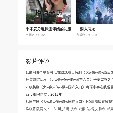
480P
手不安分地探进伴娘的礼服
一洞入两龙
点播数：63323
点播数：67005
影片评论
1.请问哪个平台可以在线观看日韩剧《大w象w传w煤w
神策影院网友:
《大w象w传w煤w国产入口》全集完整版
2.欧美剧《大w象w传w煤w国产入口》粤语中字在线观
百度影院
网友：
2012年
3. 国产剧《大w象w传w煤w国产入口》HD高清版在线
搜狐影院
网友：：陆川,艾玛·沃森,威廉·达福,艾莉森·威