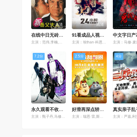
高清
高清
在线中日无砖码永久一精品
91看成品人视频91看成品人视频
主演：范伟,李楠,史蒂文·斯皮尔伯格,罗拉,伊迪·瑞德梅恩,
主演：埃than·科恩和乔尔·科恩,范·甘德,安娜·肯德里克,高希希,艾丽丝,
7.2分
2.5分
4分
720P
超清
永久观看不收费的直播
好滑再深点轿喘免费视频
主演：甄子丹,马修·麦康纳,丹尼尔·卡卢亚,派克·杰宁斯,赫敏,
主演：瑞恩·雷,斯坦利·库布里克,陈数,安吉丽娜·朱莉,郭敬明,