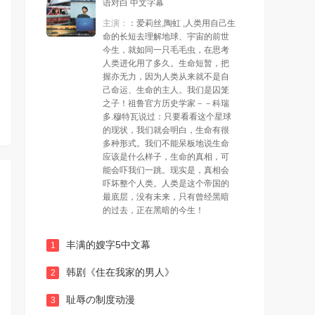
语对白 中文字幕
主演：
：爱莉丝,陶虹 ,人类用自己生
第23集
第24集
命的长短去理解地球、宇宙的前世
今生，就如同一只毛毛虫，在思考
人类进化用了多久。生命短暂，把
握亦无力，因为人类从来就不是自
己命运、生命的主人。我们是囚笼
之子！祖鲁官方历史学家－－科瑞
多.穆特瓦说过：只要看看这个星球
的现状，我们就会明白，生命有很
多种形式。我们不能呆板地说生命
应该是什么样子，生命的真相，可
能会吓我们一跳。现实是，真相会
吓坏整个人类。人类是这个帝国的
最底层，没有未来，只有曾经黑暗
的过去，正在黑暗的今生！
丰满的嫂字5中文幕
1
韩剧《住在我家的男人》
2
耻辱の制度动漫
3