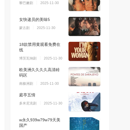
黎巴嫩剧
2025-11-30
女快递员的美味5
蒙古剧
2025-11-30
18款禁用黄观看免费在
线
博茨瓦纳剧
2025-11-30
欧美洲久久久久高清砖
码区
南极洲剧
2025-11-30
庭亭五情
多米尼克剧
2025-11-30
w永久939w79w79天美
国产