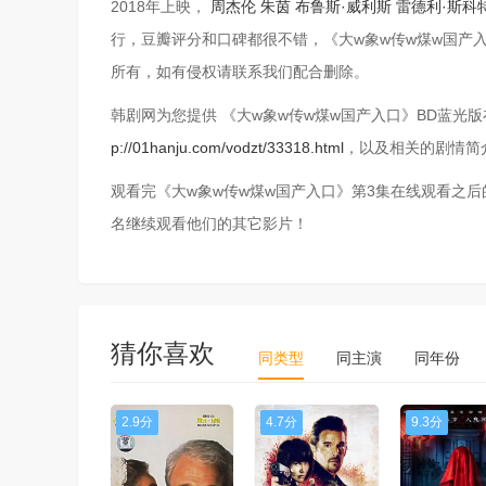
2018年上映，
周杰伦
朱茵
布鲁斯·威利斯
雷德利·斯科
行，豆瓣评分和口碑都很不错，《大w象w传w煤w国产
所有，如有侵权请联系我们配合删除。
韩剧网为您提供 《大w象w传w煤w国产入口》BD蓝光版在线
p://01hanju.com/vodzt/33318.html
，以及相关的剧情简
观看完《大w象w传w煤w国产入口》第3集在线观看之
名继续观看他们的其它影片！
猜你喜欢
同类型
同主演
同年份
2.9分
4.7分
9.3分