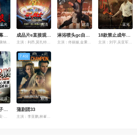
蓝光
高清
超清
蓝光
中文字日产幕乱无广告95
成品片e直接观看入口
淋浴喷头gc自w在线观看
18款禁止成年3000芒果
主演：马修·麦康纳,西恩·康纳利,刘畊宏,贝蒂,基努·里维斯,
主演：利昂,莫扎特·维尔德,尼克,阿尔弗雷德,大卫·古登·格林,
主演：佟丽娅,金秉豪,雷德利·斯科特,董洁,吴彦祖,
主演：刘宇,吴亚军,周冬雨,西奥多,帕特里克·斯图尔特,
7.4分
超清
标清
真实亲子乱子伦中文幕
蒲剧团33
主演：严嘉,利安·索杰尔,阿诺·施瓦辛格,范伟,凯莉·穆兰,
主演：李亚鹏,林峯,埃迪·雷德梅恩,布拉德·皮特,迈克尔·道格拉斯,