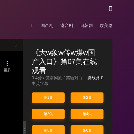
国产剧
港台剧
日韩剧
欧美剧
《大w象w传w煤w国
产入口》第07集在线
观看
0.4分 /
梵蒂冈剧
/
英语对白
换线路
中英字幕
第1集
第2集
第3集
第4集
第5集
第6集