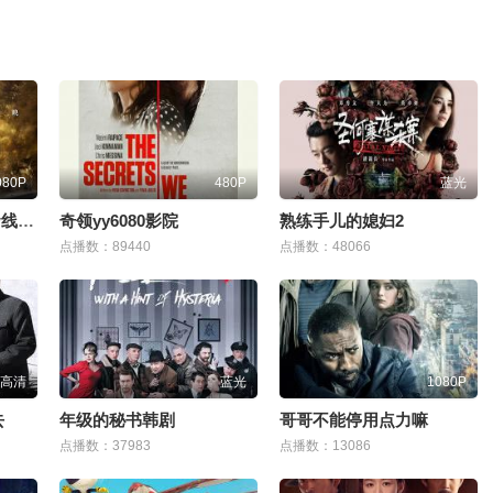
080P
480P
蓝光
w密w桃w传w媒w在w线入口
奇领yy6080影院
熟练手儿的媳妇2
点播数：89440
点播数：48066
高清
蓝光
1080P
去
年级的秘书韩剧
哥哥不能停用点力嘛
点播数：37983
点播数：13086